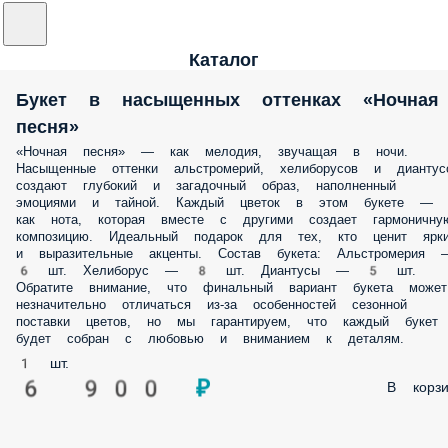
Каталог
Букет в насыщенных оттенках «Ночная
песня»
«Ночная песня» — как мелодия, звучащая в ночи.
Насыщенные оттенки альстромерий, хелиборусов и диантус
создают глубокий и загадочный образ, наполненный
эмоциями и тайной. Каждый цветок в этом букете —
как нота, которая вместе с другими создает гармоничну
композицию. Идеальный подарок для тех, кто ценит ярк
и выразительные акценты. Состав букета: Альстромерия 
6 шт. Хелиборус — 8 шт. Диантусы — 5 шт.
Обратите внимание, что финальный вариант букета может
незначительно отличаться из-за особенностей сезонной
поставки цветов, но мы гарантируем, что каждый букет
будет собран с любовью и вниманием к деталям.
1 шт.
6 900 ₽
В корзи